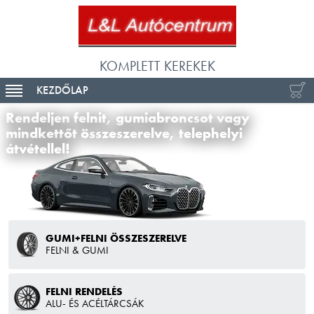
KOMPLETT KEREKEK
KEZDŐLAP
TOGGLE NAVIGÁCIÓ
Rendeljen felnit, gumiabroncsot vagy
mindkettőt összeszerelve, telephelyi
átvétellel!
GUMI+FELNI ÖSSZESZERELVE
FELNI & GUMI
FELNI RENDELÉS
ALU- ÉS ACÉLTÁRCSÁK