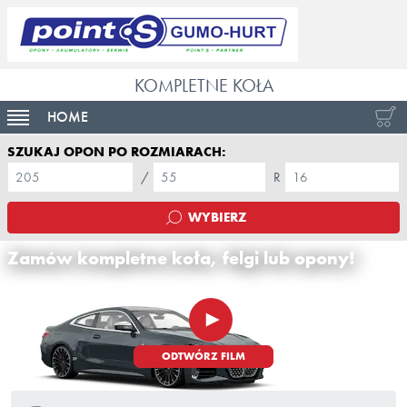
KOMPLETNE KOŁA
HOME
WŁĄCZ NAWIGACJĘ
SZUKAJ OPON PO ROZMIARACH:
nominalna szerokość opony
współczynnik opon
średnica nominalna opo
WYBIERZ
Zamów kompletne koła, felgi lub opony!
ODTWÓRZ FILM